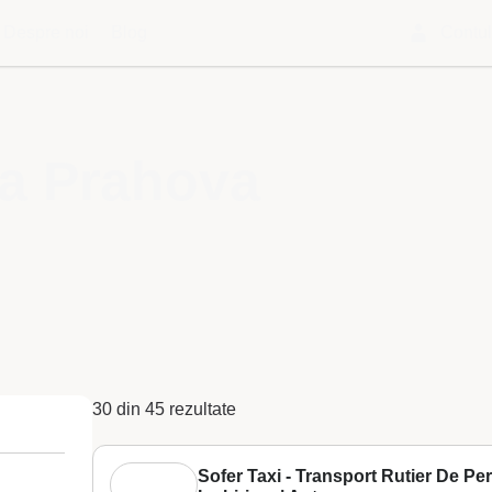
Despre noi
Blog
Contu
na Prahova
30 din 45 rezultate
Sofer Taxi - Transport Rutier De P