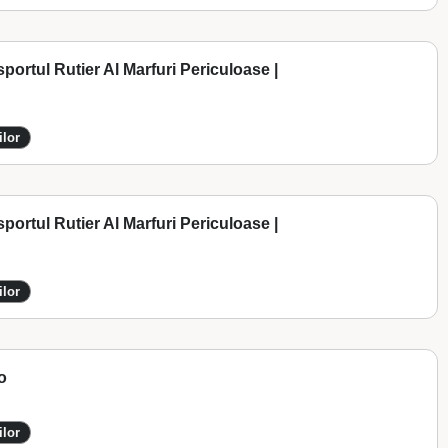
portul Rutier Al Marfuri Periculoase |
ilor
portul Rutier Al Marfuri Periculoase |
ilor
o
ilor