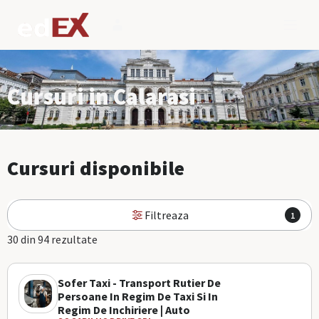
Cursuri in Calarasi
Cursuri disponibile
Filtreaza
1
30 din 94 rezultate
Sofer Taxi - Transport Rutier De
Persoane In Regim De Taxi Si In
Regim De Inchiriere | Auto