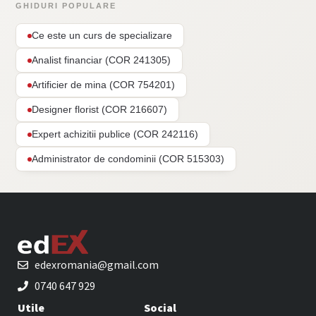
GHIDURI POPULARE
Ce este un curs de specializare
Analist financiar (COR 241305)
Artificier de mina (COR 754201)
Designer florist (COR 216607)
Expert achizitii publice (COR 242116)
Administrator de condominii (COR 515303)
edexromania@gmail.com
0740 647 929
Utile
Social