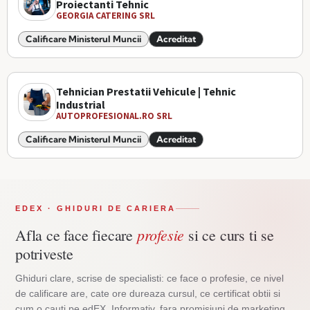
Proiectanti Tehnic
GEORGIA CATERING SRL
Calificare Ministerul Muncii
Acreditat
Tehnician Prestatii Vehicule | Tehnic
Industrial
AUTOPROFESIONAL.RO SRL
Calificare Ministerul Muncii
Acreditat
EDEX · GHIDURI DE CARIERA
profesie
Afla ce face fiecare
si ce curs ti se
potriveste
Ghiduri clare, scrise de specialisti: ce face o profesie, ce nivel
de calificare are, cate ore dureaza cursul, ce certificat obtii si
cum o cauti pe edEX. Informativ, fara promisiuni de marketing.