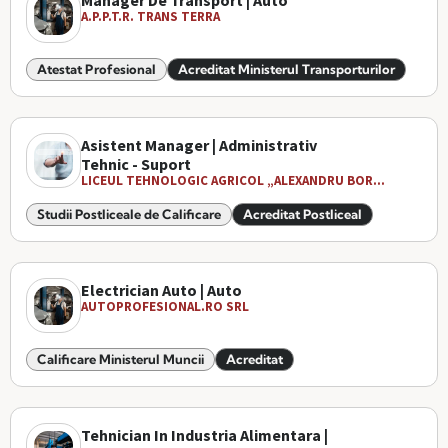
Manager De Transport | Auto
A.P.P.T.R. TRANS TERRA
Atestat Profesional
Acreditat Ministerul Transporturilor
Asistent Manager | Administrativ
Tehnic - Suport
LICEUL TEHNOLOGIC AGRICOL „ALEXANDRU BOR...
Studii Postliceale de Calificare
Acreditat Postliceal
Electrician Auto | Auto
AUTOPROFESIONAL.RO SRL
Calificare Ministerul Muncii
Acreditat
Tehnician In Industria Alimentara |