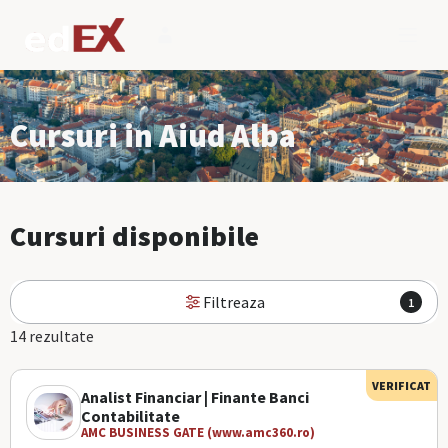
Cursuri in Aiud Alba
Cursuri disponibile
Filtreaza
1
14 rezultate
VERIFICAT
Analist Financiar | Finante Banci
Contabilitate
AMC BUSINESS GATE (www.amc360.ro)