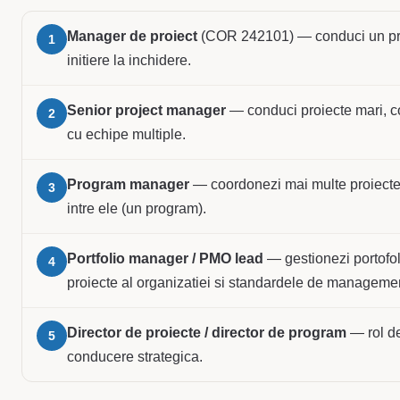
Manager de proiect
(COR 242101) — conduci un pro
1
initiere la inchidere.
Senior project manager
— conduci proiecte mari, 
2
cu echipe multiple.
Program manager
— coordonezi mai multe proiecte
3
intre ele (un program).
Portfolio manager / PMO lead
— gestionezi portofol
4
proiecte al organizatiei si standardele de manageme
Director de proiecte / director de program
— rol d
5
conducere strategica.