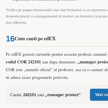
Verifica pe pagina furnizorului cine sunt formatorii si ce experienta
domeniu practic ca managementul de proiect, un formator cu proiecte
face diferenta.
Cum cauti pe edEX
Pe edEX gasesti cursurile pentru aceasta profesie cautand 
codul COR 242101
„manager proie
sau dupa denumire,
COR este „numele oficial” al profesiei, asa ca o cautare 
iti aduce exact programele potrivite.
Vezi c
Cauta:
242101
sau
„manager proiect”