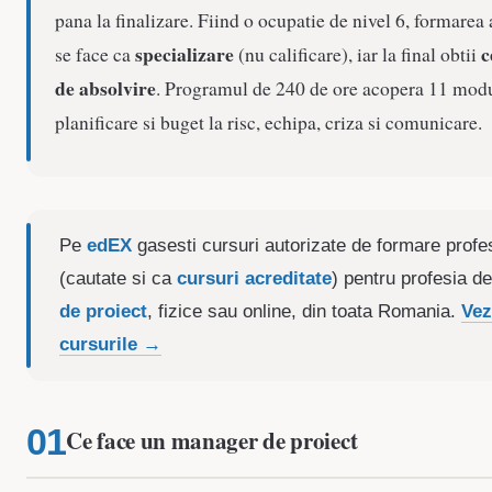
pana la finalizare. Fiind o ocupatie de nivel 6, formarea 
specializare
c
se face ca
(nu calificare), iar la final obtii
de absolvire
. Programul de 240 de ore acopera 11 modu
planificare si buget la risc, echipa, criza si comunicare.
Pe
edEX
gasesti cursuri autorizate de formare profe
(cautate si ca
cursuri acreditate
) pentru profesia d
de proiect
, fizice sau online, din toata Romania.
Vez
cursurile →
Ce face un manager de proiect