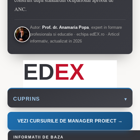
construit dupa standardul ocupational aprobat de
ANC.
Autor:
Prof. dr. Anamaria Popa
, expert in formare
profesionala si educatie · echipa edEX.ro · Articol
informativ, actualizat in 2026
ED
EX
CUPRINS
VEZI CURSURILE DE MANAGER PROIECT →
INFORMATII DE BAZA