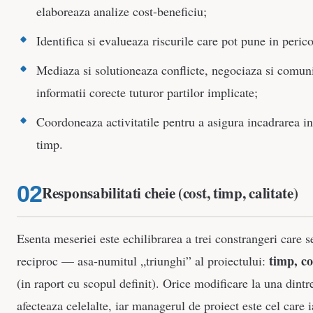
elaboreaza analize cost-beneficiu;
Identifica si evalueaza riscurile care pot pune in perico
Mediaza si solutioneaza conflicte, negociaza si comun
informatii corecte tuturor partilor implicate;
Coordoneaza activitatile pentru a asigura incadrarea in 
timp.
Responsabilitati cheie (cost, timp, calitate)
Esenta meseriei este echilibrarea a trei constrangeri care s
timp, co
reciproc — asa-numitul „triunghi” al proiectului:
(in raport cu scopul definit). Orice modificare la una dintr
afecteaza celelalte, iar managerul de proiect este cel care i