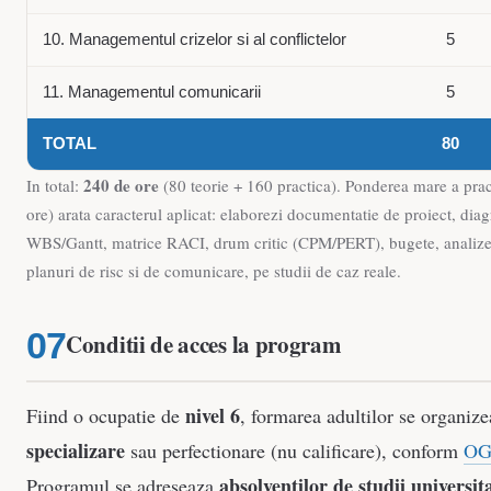
10. Managementul crizelor si al conflictelor
5
11. Managementul comunicarii
5
TOTAL
80
240 de ore
In total:
(80 teorie + 160 practica). Ponderea mare a prac
ore) arata caracterul aplicat: elaborezi documentatie de proiect, dia
WBS/Gantt, matrice RACI, drum critic (CPM/PERT), bugete, analize 
planuri de risc si de comunicare, pe studii de caz reale.
Conditii de acces la program
nivel 6
Fiind o ocupatie de
, formarea adultilor se organiz
specializare
sau perfectionare (nu calificare), conform
OG
absolventilor de studii universit
Programul se adreseaza