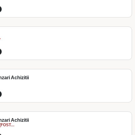
"
zari Achizitii
zari Achizitii
FOST...