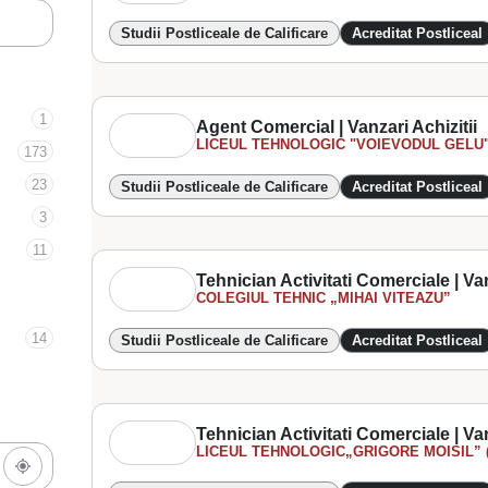
Studii Postliceale de Calificare
Acreditat Postliceal
1
Agent Comercial | Vanzari Achizitii
LICEUL TEHNOLOGIC "VOIEVODUL GELU
173
23
Studii Postliceale de Calificare
Acreditat Postliceal
3
11
Tehnician Activitati Comerciale | Van
COLEGIUL TEHNIC „MIHAI VITEAZU”
14
Studii Postliceale de Calificare
Acreditat Postliceal
Tehnician Activitati Comerciale | Van
LICEUL TEHNOLOGIC„GRIGORE MOISIL” (