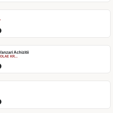
”
anzari Achizitii
LAE KR...