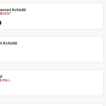
anzari Achizitii
RESCU”
 Achizitii
ii
FILI...