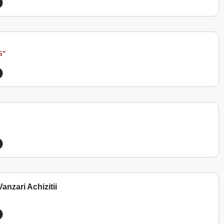
S”
anzari Achizitii