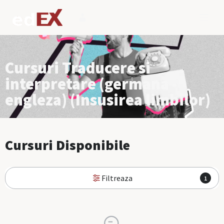
Cursuri Traducere si
interpretare (germana -
engleza) (Insusirea limbilor)
Cursuri Disponibile
Filtreaza
1