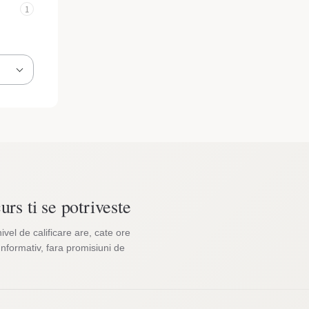
1
urs ti se potriveste
nivel de calificare are, cate ore
Informativ, fara promisiuni de