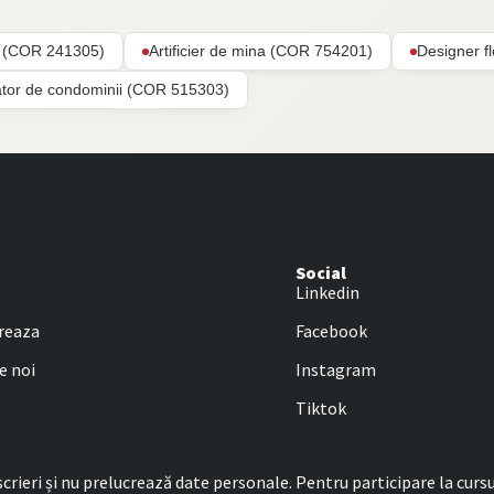
ar (COR 241305)
Artificier de mina (COR 754201)
Designer f
ator de condominii (COR 515303)
Social
Linkedin
reaza
Facebook
e noi
Instagram
Tiktok
rieri și nu prelucrează date personale. Pentru participare la cursu