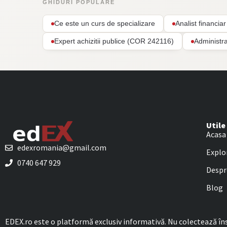
GHIDURI POPULARE
Ce este un curs de specializare
Analist financi
Expert achizitii publice (COR 242116)
Administr
Utile
Acasa
edexromania@gmail.com
Explo
0740 647 929
Despr
Blog
EDEX.ro este o platformă exclusiv informativă. Nu colectează însc