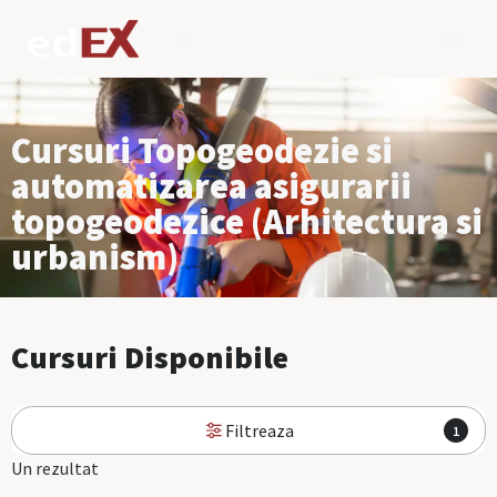
Cursuri Topogeodezie si
automatizarea asigurarii
topogeodezice (Arhitectura si
urbanism)
Cursuri Disponibile
Filtreaza
1
Un rezultat