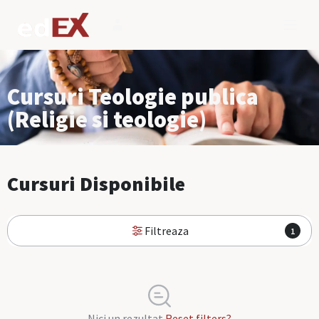
Cursuri Teologie publica
(Religie si teologie)
Cursuri Disponibile
Filtreaza
1
Nici un rezultat
Reset filters?