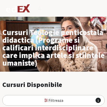
Cursuri Teologie penticostala
didactica (Programe si
calificari interdisciplinare
care implica artele si stiintele
umaniste)
Cursuri Disponibile
Filtreaza
1