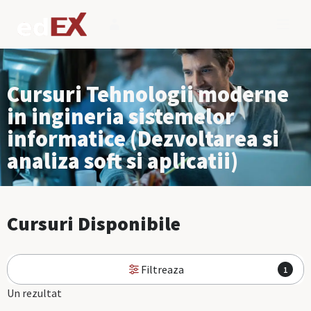
Cursuri Tehnologii moderne
in ingineria sistemelor
informatice (Dezvoltarea si
analiza soft si aplicatii)
Cursuri Disponibile
Filtreaza
1
Un rezultat