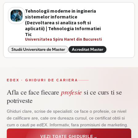
Tehnologii moderne in ingineria
sistemelor informatice
(Dezvoltarea si analiza soft si
aplicatii) | Tehnologia Informatiei
Tic
Universitatea Spiru Haret din Bucuresti
Studii Universitare de Master
Acreditat Master
EDEX · GHIDURI DE CARIERA
profesie
Afla ce face fiecare
si ce curs ti se
potriveste
Ghiduri clare, scrise de specialisti: ce face o profesie, ce nivel
de calificare are, cate ore dureaza cursul, ce certificat obtii si
cum o cauti pe edEX. Informativ, fara promisiuni de marketing.
VEZI TOATE GHIDURILE
→