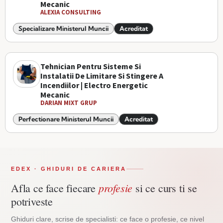
Mecanic
ALEXIA CONSULTING
Specializare Ministerul Muncii
Acreditat
Tehnician Pentru Sisteme Si
Instalatii De Limitare Si Stingere A
Incendiilor | Electro Energetic
Mecanic
DARIAN MIXT GRUP
Perfectionare Ministerul Muncii
Acreditat
EDEX · GHIDURI DE CARIERA
profesie
Afla ce face fiecare
si ce curs ti se
potriveste
Ghiduri clare, scrise de specialisti: ce face o profesie, ce nivel