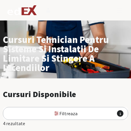
Cursuri Tehnician Pentru
Sisteme Si Instalatii De
Limitare Si Stingere A
Incendiilor
Cursuri Disponibile
Filtreaza
1
4 rezultate