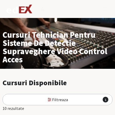
Cursuri Tehnician Pentru
Sisteme De Detectie
Supraveghere Video Control
Acces
Cursuri Disponibile
Filtreaza
1
10 rezultate