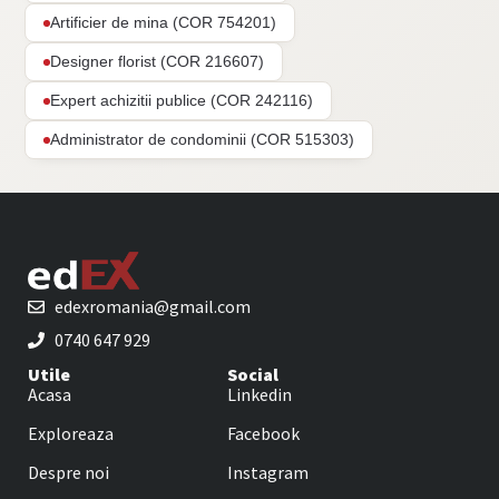
Artificier de mina (COR 754201)
Designer florist (COR 216607)
Expert achizitii publice (COR 242116)
Administrator de condominii (COR 515303)
edexromania@gmail.com
0740 647 929
Utile
Social
Acasa
Linkedin
Exploreaza
Facebook
Despre noi
Instagram