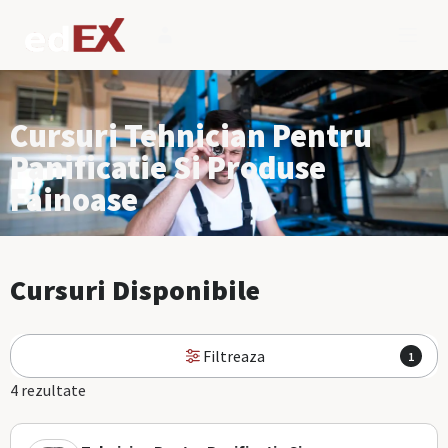
Cursuri Tehnician Pentru
Panificatie Si Produse
Fainoase
Cursuri Disponibile
Filtreaza
1
4 rezultate