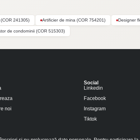
ar (COR 241305)
Artificier de mina (COR 754201)
Designer f
ator de condominii (COR 515303)
Social
a
Linkedin
reaza
Facebook
e noi
Instagram
Tiktok
nscrieri și nu prelucrează date personale. Pentru participare la