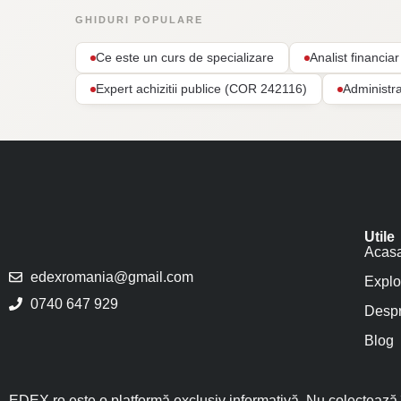
GHIDURI POPULARE
Ce este un curs de specializare
Analist financi
Expert achizitii publice (COR 242116)
Administr
Utile
Acas
edexromania@gmail.com
Explo
0740 647 929
Despr
Blog
EDEX.ro este o platformă exclusiv informativă. Nu colectează î