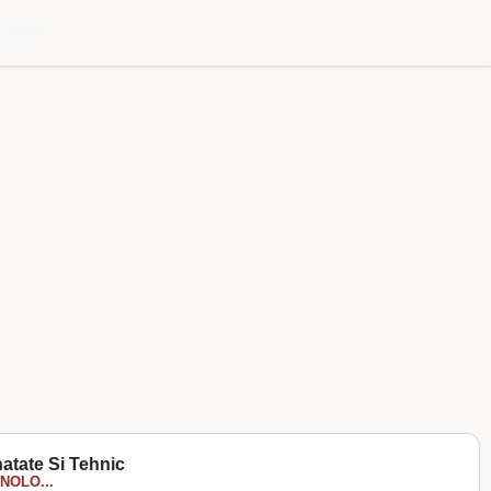
l meu
atate Si Tehnic
NOLO...