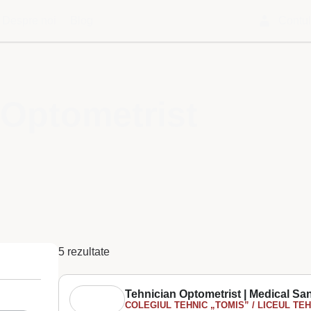
Despre noi
Blog
Contu
 Optometrist
5 rezultate
Tehnician Optometrist | Medical San
COLEGIUL TEHNIC „TOMIS” / LICEUL TEH