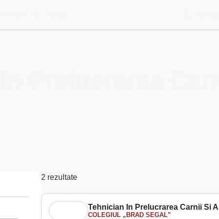
Despre noi
Blog
Contu
In Prelucrarea Carn
2 rezultate
Tehnician In Prelucrarea Carnii Si A
COLEGIUL „BRAD SEGAL”