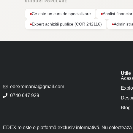
GHIDURI POPULARE
Ce este un curs de specializare
Analist financi
Expert achizitii publice (COR 242116)
Administr
Utile
Acas
edexromania@gmail.com
Explo
0740 647 929
Despr
Blog
EDEX.ro este o platformă exclusiv informativă. Nu colectează î