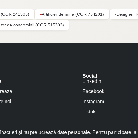
ar (COR 241305)
Artificier de mina (COR 754201)
Designer f
ator de condominii (COR 515303)
Social
a
Linkedin
reaza
Facebook
e noi
Instagram
Tiktok
nscrieri și nu prelucrează date personale. Pentru participare la