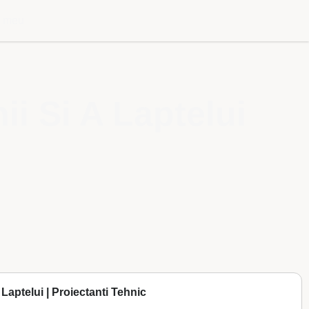
l meu
ii Si A Laptelui
 Laptelui | Proiectanti Tehnic