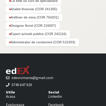
Ce este un curs de specializare
Analist financiar (COR 241305)
Artificier de mina (COR 754201)
Designer florist (COR 216607)
Expert achizitii publice (COR 242116)
Administrator de condominii (COR 515303)
edexromania@gmail.com
0740 647 929
Utile
Social
Acasa
Linkedin
Exploreaza
Facebook