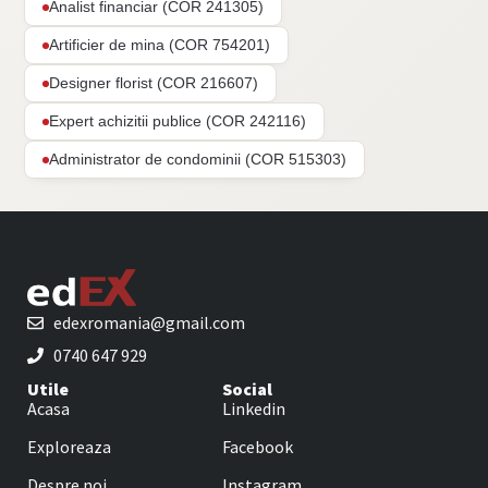
Analist financiar (COR 241305)
Artificier de mina (COR 754201)
Designer florist (COR 216607)
Expert achizitii publice (COR 242116)
Administrator de condominii (COR 515303)
edexromania@gmail.com
0740 647 929
Utile
Social
Acasa
Linkedin
Exploreaza
Facebook
Despre noi
Instagram