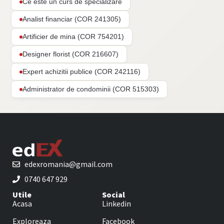
Ce este un curs de specializare
Analist financiar (COR 241305)
Artificier de mina (COR 754201)
Designer florist (COR 216607)
Expert achizitii publice (COR 242116)
Administrator de condominii (COR 515303)
edexromania@gmail.com
0740 647 929
Utile
Social
Acasa
Linkedin
Exploreaza
Facebook