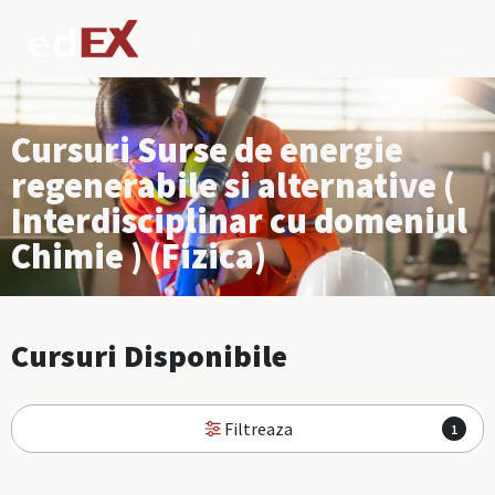
Cursuri Surse de energie
regenerabile si alternative (
Interdisciplinar cu domeniul
Chimie ) (Fizica)
Cursuri Disponibile
Filtreaza
1