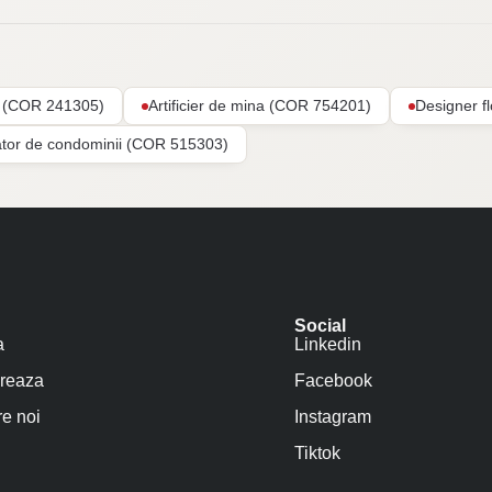
ar (COR 241305)
Artificier de mina (COR 754201)
Designer f
ator de condominii (COR 515303)
Social
a
Linkedin
reaza
Facebook
e noi
Instagram
Tiktok