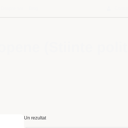
Despre noi
Blog
Contu
opene (Stiinte polit
Un rezultat