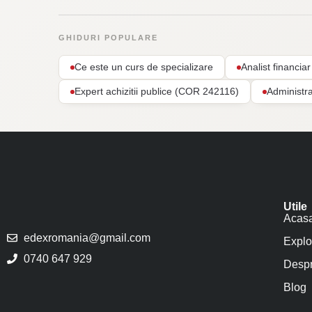
GHIDURI POPULARE
Ce este un curs de specializare
Analist financi
Expert achizitii publice (COR 242116)
Administr
Utile
Acas
edexromania@gmail.com
Explo
0740 647 929
Despr
Blog