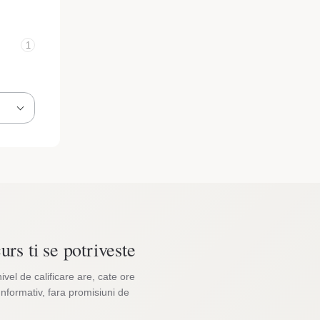
1
urs ti se potriveste
nivel de calificare are, cate ore
Informativ, fara promisiuni de