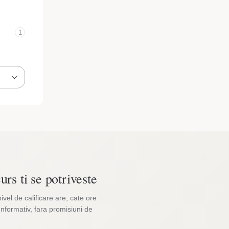
1
urs ti se potriveste
nivel de calificare are, cate ore
Informativ, fara promisiuni de