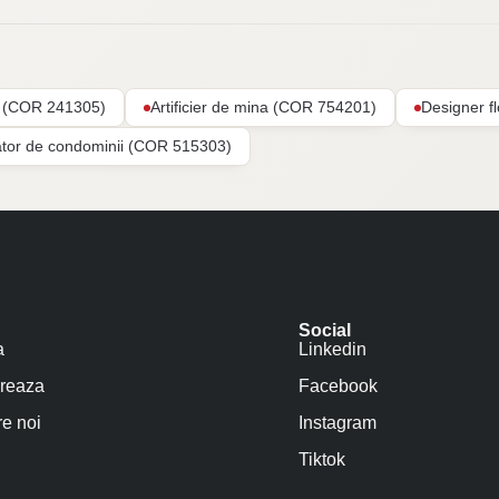
ar (COR 241305)
Artificier de mina (COR 754201)
Designer f
ator de condominii (COR 515303)
Social
a
Linkedin
reaza
Facebook
e noi
Instagram
Tiktok