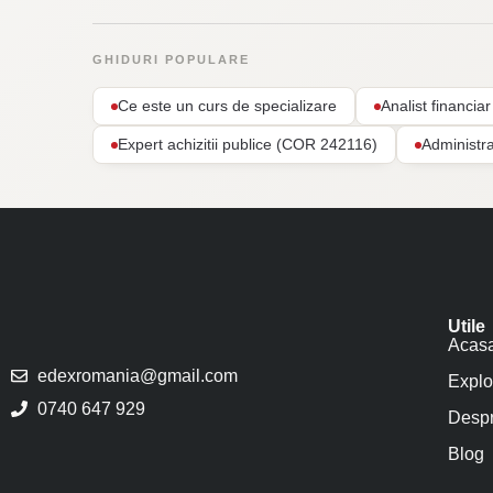
GHIDURI POPULARE
Ce este un curs de specializare
Analist financi
Expert achizitii publice (COR 242116)
Administr
Utile
Acas
edexromania@gmail.com
Explo
0740 647 929
Despr
Blog