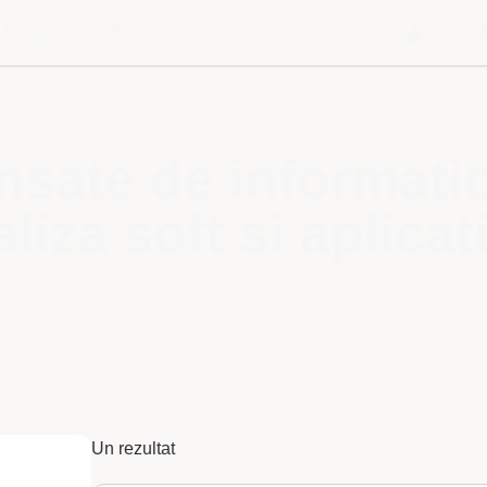
Despre noi
Blog
Contu
nsate de informatic
iza soft si aplicati
Un rezultat