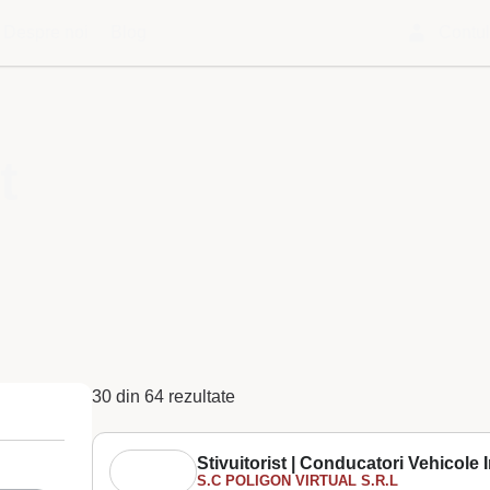
Despre noi
Blog
Contu
t
30 din 64 rezultate
Stivuitorist | Conducatori Vehicole In
S.C POLIGON VIRTUAL S.R.L