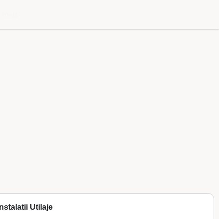
l meu
stalatii Utilaje