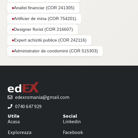
Analist financiar (COR 241305)
Artificier de mina (COR 754201)
Designer florist (COR 216607)
Expert achizitii publice (COR 242116)
Administrator de condominii (COR 515303)
edexromania@gmail.com
0740 647 929
Utile
Social
Acasa
Linkedin
Exploreaza
Facebook