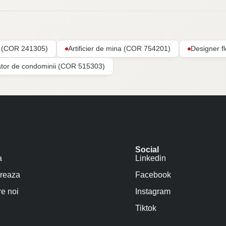
ar (COR 241305)
Artificier de mina (COR 754201)
Designer f
ator de condominii (COR 515303)
Social
a
Linkedin
reaza
Facebook
e noi
Instagram
Tiktok