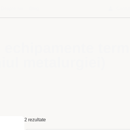
Despre noi
Blog
Contu
i echipamente term
ul metalurgiei)
2 rezultate