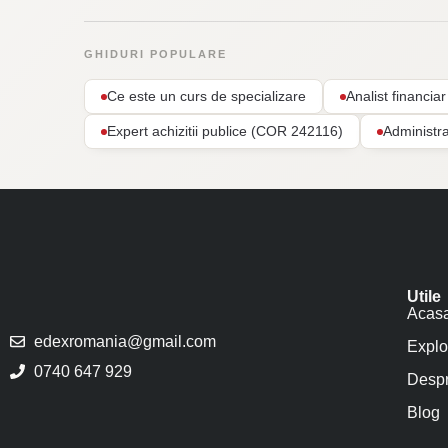
GHIDURI POPULARE
Ce este un curs de specializare
Analist financi
Expert achizitii publice (COR 242116)
Administr
Utile
Acas
edexromania@gmail.com
Explo
0740 647 929
Despr
Blog