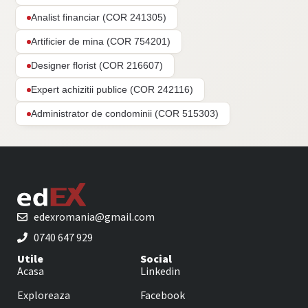
Analist financiar (COR 241305)
Artificier de mina (COR 754201)
Designer florist (COR 216607)
Expert achizitii publice (COR 242116)
Administrator de condominii (COR 515303)
edexromania@gmail.com
0740 647 929
Utile
Social
Acasa
Linkedin
Exploreaza
Facebook