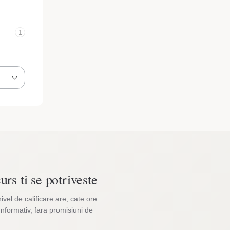
1
urs ti se potriveste
nivel de calificare are, cate ore
Informativ, fara promisiuni de