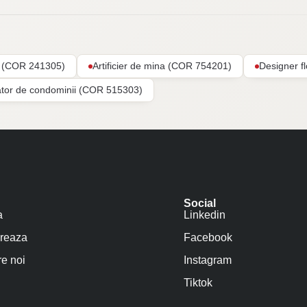
ar (COR 241305)
Artificier de mina (COR 754201)
Designer f
ator de condominii (COR 515303)
Social
a
Linkedin
reaza
Facebook
e noi
Instagram
Tiktok