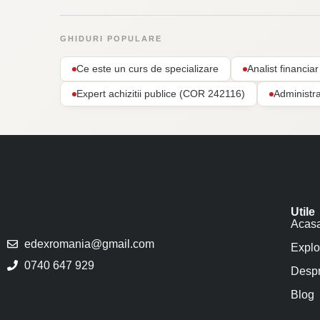
GHIDURI POPULARE
Ce este un curs de specializare
Analist financi
Expert achizitii publice (COR 242116)
Administr
Utile
Acas
edexromania@gmail.com
Explo
0740 647 929
Despr
Blog