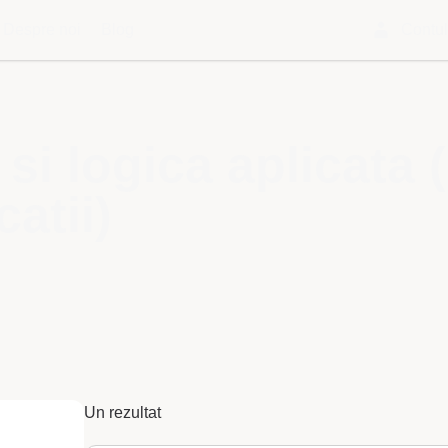
Despre noi
Blog
Contu
 si logica aplicata 
catii)
Un rezultat