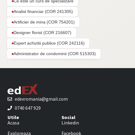
Ce este un curs de specializare
Analist financiar (COR 241305)
Artificier de mina (COR 754201)
Designer florist (COR 216607)
Expert achizitii publice (COR 242116)
Administrator de condominii (COR 515303)
edexromania@gmail.com
0740 647 929
Utile
Social
Acasa
Linkedin
Exploreaza
Facebook