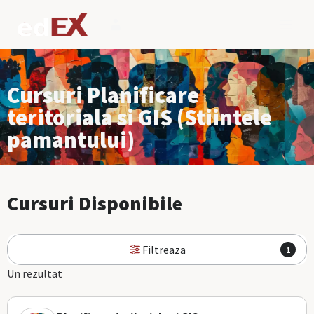
Cursuri Planificare
teritoriala si GIS (Stiintele
pamantului)
Cursuri Disponibile
Filtreaza
1
Un rezultat