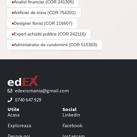
Analist financiar (COR 241305)
Artificier de mina (COR 754201)
Designer florist (COR 216607)
Expert achizitii publice (COR 242116)
Administrator de condominii (COR 515303)
edexromania@gmail.com
0740 647 929
Utile
Social
Acasa
Linkedin
Exploreaza
Facebook
Despre noi
Instagram