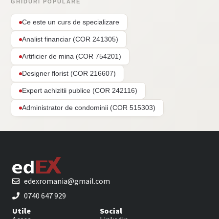
GHIDURI POPULARE
Ce este un curs de specializare
Analist financiar (COR 241305)
Artificier de mina (COR 754201)
Designer florist (COR 216607)
Expert achizitii publice (COR 242116)
Administrator de condominii (COR 515303)
edexromania@gmail.com
0740 647 929
Utile
Social