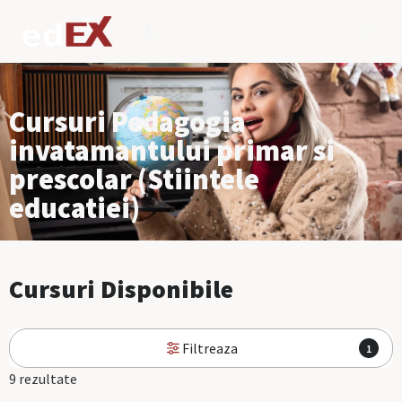
Cursuri Pedagogia
invatamantului primar si
prescolar (Stiintele
educatiei)
Cursuri Disponibile
Filtreaza
1
9 rezultate