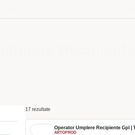
Despre noi
Blog
Contu
Umplere Recipiente
17 rezultate
Operator Umplere Recipiente Gpl | T
ARTOPROD