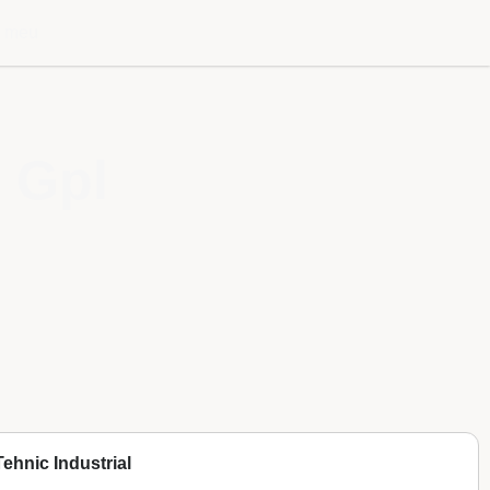
l meu
 Gpl
ehnic Industrial