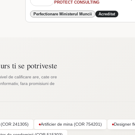
PROTECT CONSULTING
Perfectionare Ministerul Muncii
Acreditat
urs ti se potriveste
nivel de calificare are, cate ore
Informativ, fara promisiuni de
ar (COR 241305)
Artificier de mina (COR 754201)
Designer f
ator de condominii (COR 515303)