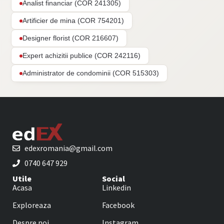
Analist financiar (COR 241305)
Artificier de mina (COR 754201)
Designer florist (COR 216607)
Expert achizitii publice (COR 242116)
Administrator de condominii (COR 515303)
edexromania@gmail.com
0740 647 929
Utile
Social
Acasa
Linkedin
Exploreaza
Facebook
Despre noi
Instagram