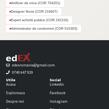
Artificier de mina (COR 754201)
Designer florist (COR 216607)
Expert achizitii publice (COR 242116)
Administrator de condominii (COR 515303)
edexromania@gmail.com
0740 647 929
Utile
Social
Acasa
Linkedin
Exploreaza
Facebook
Despre noi
Instagram