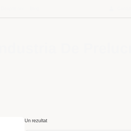
Despre noi
Blog
Contu
ndustria De Prelucr
Un rezultat