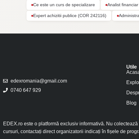
Ce este un curs de specializare
Analist financi
Expert achizitii publice (COR 242116)
Administr
Utile
Acas
edexromania@gmail.com
Explo
0740 647 929
Despr
Blog
EDEX.ro este o platformă exclusiv informativă. Nu colectează î
cursuri, contactați direct organizatorii indicați în fișele de prog