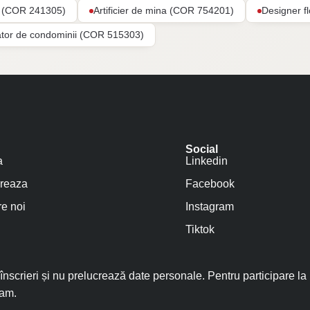
ar (COR 241305)
Artificier de mina (COR 754201)
Designer f
ator de condominii (COR 515303)
Social
a
Linkedin
reaza
Facebook
e noi
Instagram
Tiktok
nscrieri și nu prelucrează date personale. Pentru participare la
ram.