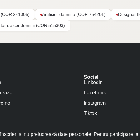
ar (COR 241305)
Artificier de mina (COR 754201)
Designer f
ator de condominii (COR 515303)
Social
a
Linkedin
reaza
Facebook
e noi
Instagram
Tiktok
nscrieri și nu prelucrează date personale. Pentru participare la