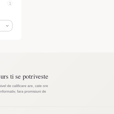
1
urs ti se potriveste
nivel de calificare are, cate ore
Informativ, fara promisiuni de