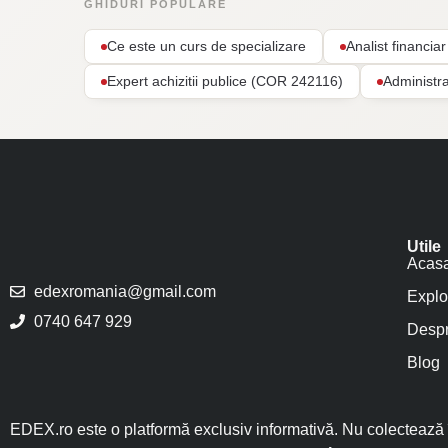
GHIDURI POPULARE
Ce este un curs de specializare
Analist financi
Expert achizitii publice (COR 242116)
Administr
Utile
Acas
edexromania@gmail.com
Explo
0740 647 929
Despr
Blog
EDEX.ro este o platformă exclusiv informativă. Nu colectează î