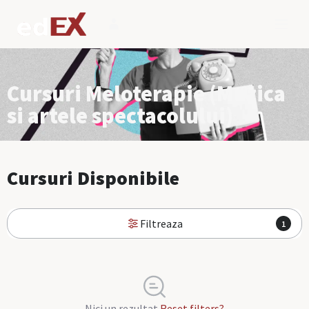
Cursuri Meloterapie (Muzica
si artele spectacolului)
Cursuri Disponibile
Filtreaza
1
Nici un rezultat
Reset filters?