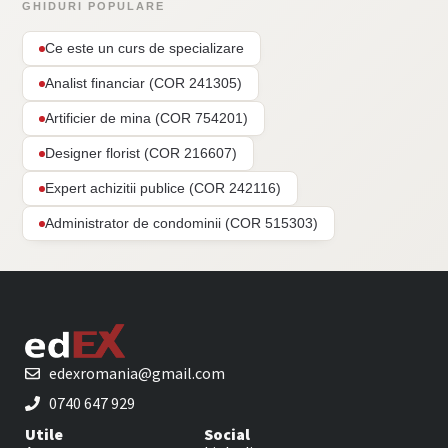
GHIDURI POPULARE
Ce este un curs de specializare
Analist financiar (COR 241305)
Artificier de mina (COR 754201)
Designer florist (COR 216607)
Expert achizitii publice (COR 242116)
Administrator de condominii (COR 515303)
edexromania@gmail.com
0740 647 929
Utile
Social