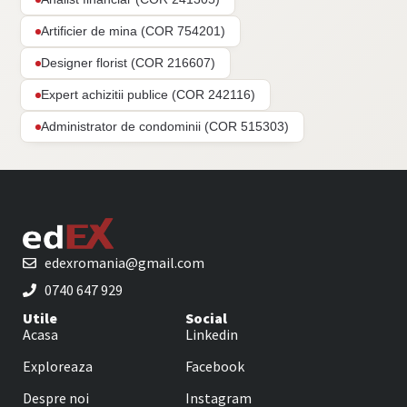
Artificier de mina (COR 754201)
Designer florist (COR 216607)
Expert achizitii publice (COR 242116)
Administrator de condominii (COR 515303)
edexromania@gmail.com
0740 647 929
Utile
Social
Acasa
Linkedin
Exploreaza
Facebook
Despre noi
Instagram