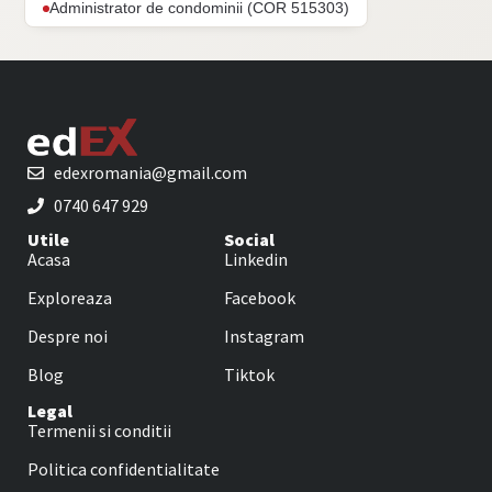
Administrator de condominii (COR 515303)
edexromania@gmail.com
0740 647 929
Utile
Social
Acasa
Linkedin
Exploreaza
Facebook
Despre noi
Instagram
Blog
Tiktok
Legal
Termenii si conditii
Politica confidentialitate