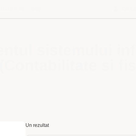
Despre noi
Blog
Contu
tul sistemului in
(Contabilitate si fis
Un rezultat