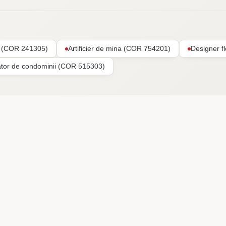
ar (COR 241305)
Artificier de mina (COR 754201)
Designer f
ator de condominii (COR 515303)