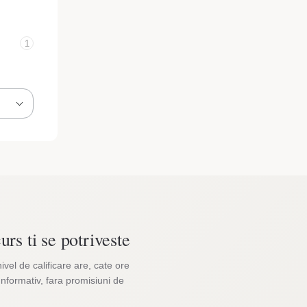
1
urs ti se potriveste
nivel de calificare are, cate ore
Informativ, fara promisiuni de