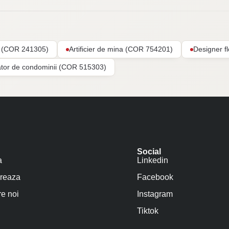
ar (COR 241305)
Artificier de mina (COR 754201)
Designer f
ator de condominii (COR 515303)
Social
a
Linkedin
reaza
Facebook
e noi
Instagram
Tiktok