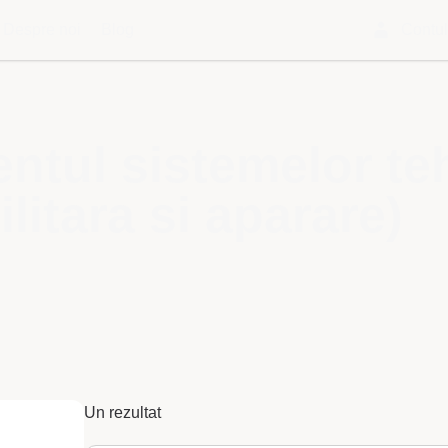
Despre noi
Blog
Contu
tul sistemelor teh
litara si aparare)
Un rezultat