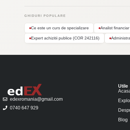
GHIDURI POPULARE
Ce este un curs de specializare
Analist financi
Expert achizitii publice (COR 242116)
Administr
Utile
Acas
edexromania@gmail.com
Explo
0740 647 929
Despr
Blog