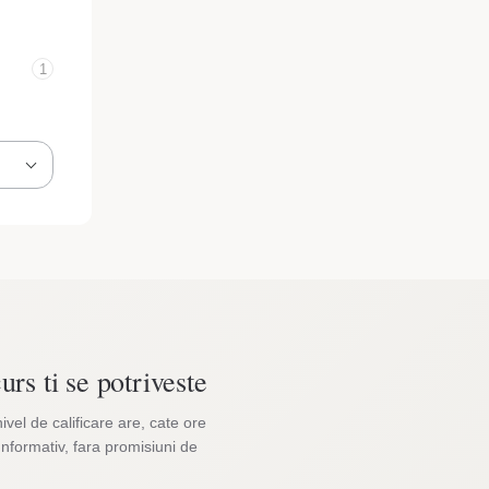
1
urs ti se potriveste
nivel de calificare are, cate ore
Informativ, fara promisiuni de