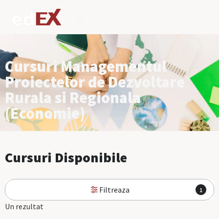
Cursuri Managementul
Proiectelor de Dezvoltare
Rurala si Regionala
(Economie)
Cursuri Disponibile
Filtreaza
1
Un rezultat