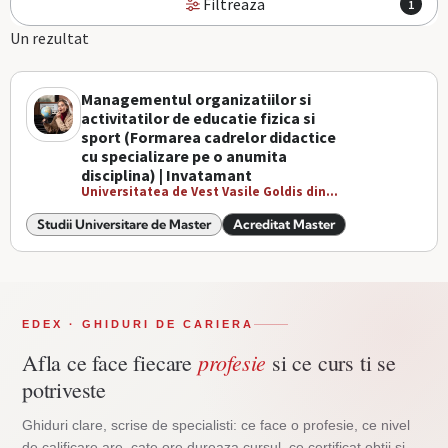
Filtreaza
1
Un rezultat
Managementul organizatiilor si
activitatilor de educatie fizica si
sport (Formarea cadrelor didactice
cu specializare pe o anumita
disciplina) | Invatamant
Universitatea de Vest Vasile Goldis din...
Studii Universitare de Master
Acreditat Master
EDEX · GHIDURI DE CARIERA
profesie
Afla ce face fiecare
si ce curs ti se
potriveste
Ghiduri clare, scrise de specialisti: ce face o profesie, ce nivel
de calificare are, cate ore dureaza cursul, ce certificat obtii si