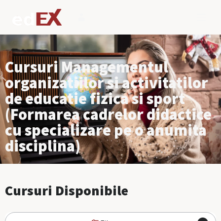
Cursuri Managementul
organizatiilor si activitatilor
de educatie fizica si sport
(Formarea cadrelor didactice
cu specializare pe o anumita
disciplina)
Cursuri Disponibile