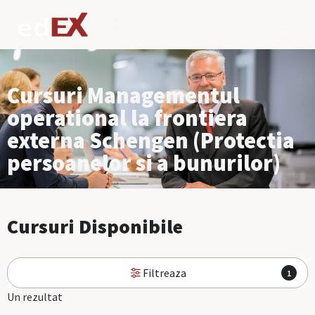
Cursuri Managementul
operational la frontiera
externa Schengen (Protectia
persoanelor si a bunurilor)
Cursuri Disponibile
Filtreaza
1
Un rezultat