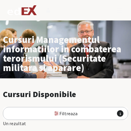
Cursuri Managementul
informatiilor in combaterea
terorismului (Securitate
militara si aparare)
Cursuri Disponibile
Filtreaza
1
Un rezultat