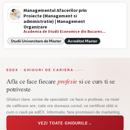
Managementul Afacerilor prin
Proiecte (Management si
administratie) | Management
Organizare
Academia de Studii Economice din Bucures...
Studii Universitare de Master
Acreditat Master
EDEX · GHIDURI DE CARIERA
profesie
Afla ce face fiecare
si ce curs ti se
potriveste
Ghiduri clare, scrise de specialisti: ce face o profesie, ce nivel
de calificare are, cate ore dureaza cursul, ce certificat obtii si
cum o cauti pe edEX. Informativ, fara promisiuni de marketing.
VEZI TOATE GHIDURILE
→