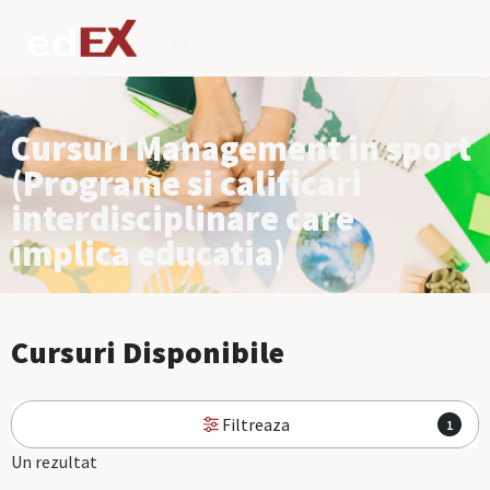
Cursuri Management in sport
(Programe si calificari
interdisciplinare care
implica educatia)
Cursuri Disponibile
Filtreaza
1
Un rezultat