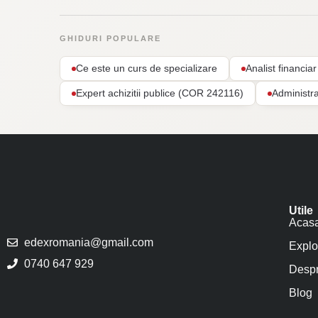
GHIDURI POPULARE
Ce este un curs de specializare
Analist financi
Expert achizitii publice (COR 242116)
Administr
Utile
Acas
edexromania@gmail.com
Explo
0740 647 929
Despr
Blog