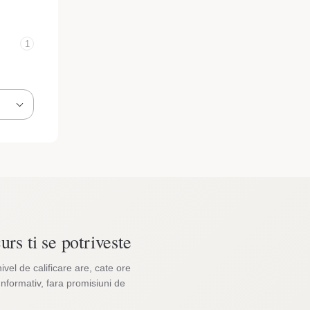
1
urs ti se potriveste
nivel de calificare are, cate ore
Informativ, fara promisiuni de