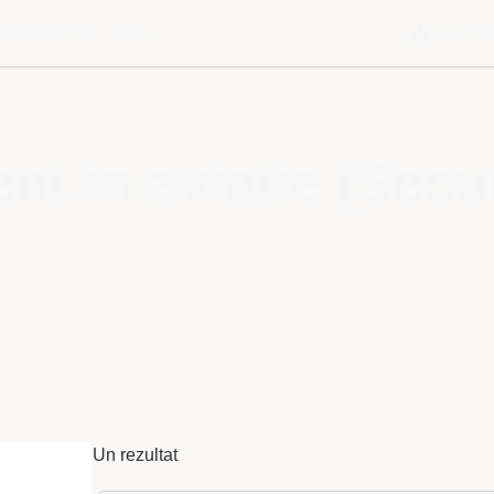
Despre noi
Blog
Contu
 in aviatie (Securi
Un rezultat