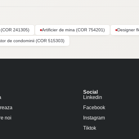
ar (COR 241305)
Artificier de mina (COR 754201)
Designer f
ator de condominii (COR 515303)
Social
a
Linkedin
reaza
Facebook
e noi
Instagram
Tiktok